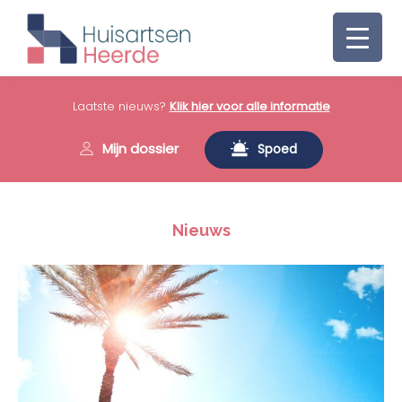
Laatste nieuws?
Klik hier voor alle informatie
Mijn dossier
Spoed
Nieuws