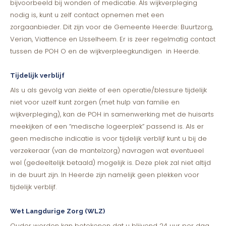
bijvoorbeeld bij wonden of medicatie. Als wijkverpleging
nodig is, kunt u zelf contact opnemen met een
zorgaanbieder. Dit zijn voor de Gemeente Heerde: Buurtzorg,
Verian, Viattence en IJsselheem. Er is zeer regelmatig contact
tussen de POH O en de wijkverpleegkundigen in Heerde.
Tijdelijk verblijf
Als u als gevolg van ziekte of een operatie/blessure tijdelijk
niet voor uzelf kunt zorgen (met hulp van familie en
wijkverpleging), kan de POH in samenwerking met de huisarts
meekijken of een “medische logeerplek” passend is. Als er
geen medische indicatie is voor tijdelijk verblijf kunt u bij de
verzekeraar (van de mantelzorg) navragen wat eventueel
wel (gedeeltelijk betaald) mogelijk is. Deze plek zal niet altijd
in de buurt zijn. In Heerde zijn namelijk geen plekken voor
tijdelijk verblijf.
Wet Langdurige Zorg (WLZ)
Ouder worden kan betekenen dat u blijvend 24 uur per dag