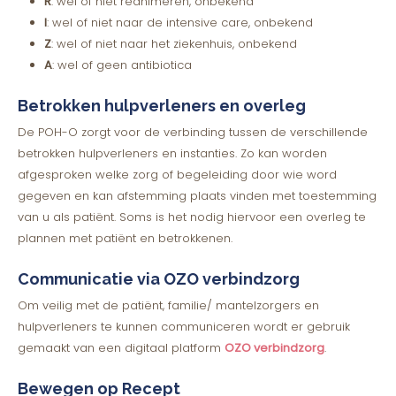
R
: wel of niet reanimeren, onbekend
I
: wel of niet naar de intensive care, onbekend
Z
: wel of niet naar het ziekenhuis, onbekend
A
: wel of geen antibiotica
Betrokken hulpverleners en overleg
De POH-O zorgt voor de verbinding tussen de verschillende
betrokken hulpverleners en instanties. Zo kan worden
afgesproken welke zorg of begeleiding door wie word
gegeven en kan afstemming plaats vinden met toestemming
van u als patiënt. Soms is het nodig hiervoor een overleg te
plannen met patiënt en betrokkenen.
Communicatie via OZO verbindzorg
Om veilig met de patiënt, familie/ mantelzorgers en
hulpverleners te kunnen communiceren wordt er gebruik
gemaakt van een digitaal platform
OZO verbindzorg
.
Bewegen op Recept