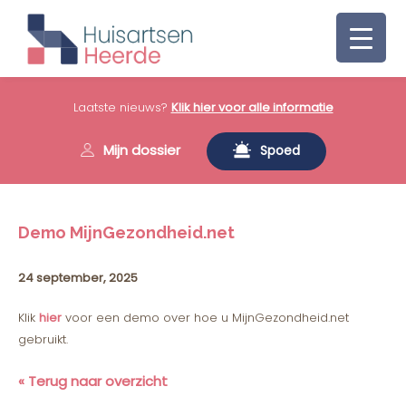
Laatste nieuws?
Klik hier voor alle informatie
Mijn dossier
Spoed
Demo MijnGezondheid.net
24 september, 2025
Klik
hier
voor een demo over hoe u MijnGezondheid.net
gebruikt.
« Terug naar overzicht