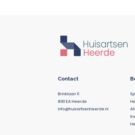
Contact
B
Brinklaan 11
S
8181 EA Heerde
He
info@huisartsenheerde.nl
Af
In
He