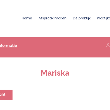
Home
Afspraak maken
De praktijk
Praktij
 informatie
Mariska
icht