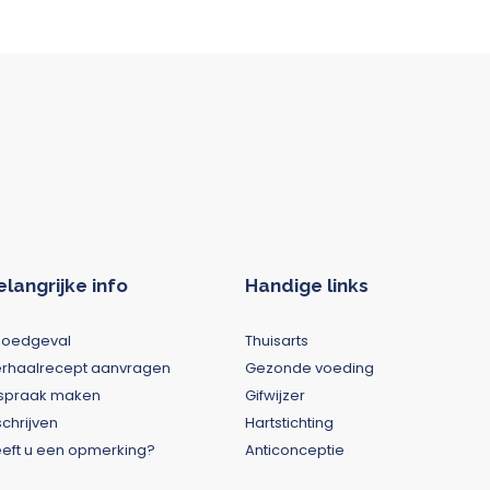
elangrijke info
Handige links
poedgeval
Thuisarts
rhaalrecept aanvragen
Gezonde voeding
spraak maken
Gifwijzer
schrijven
Hartstichting
eft u een opmerking?
Anticonceptie