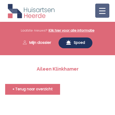
Laatste nieuws?
Klik hier voor alle informatie
Mijn dossier
Spoed
Aileen Klinkhamer
« Terug naar overzicht