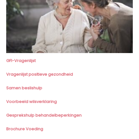
GFI-Vragenlijst
Vragenlijst positieve gezondheid
Samen beslishulp
Voorbeeld wilsverklaring
Gesprekshulp behandelbeperkingen
Brochure Voeding